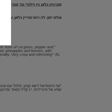
סוביניון בלאן ניו זילנדי נגד סוביניון ב
עולם ישן: לה רוש טוריין בלאן, עמק הל
sic nose of cut grass, pepper and,
 not, pineapples and lemons, with
erality. Very crisp and refreshing” -KL
"אף טיפוסישל דשא קצוץ, פלפל וגם אננס 
שפע של מינרליות. יין קליל ומאוד ומרענן"