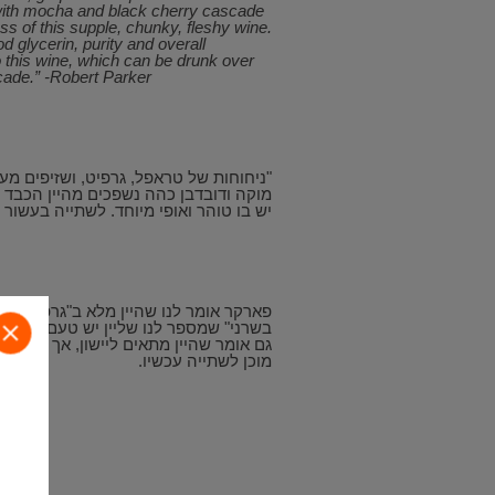
with mocha and black cherry cascade
ss of this supple, chunky, fleshy wine.
d glycerin, purity and overall
o this wine, which can be drunk over
cade.” -Robert Parker
"ניחוחות של טראפל, גרפיט, ושזיפים מע
מוקה ודובדבן כהה נשפכים מהיין הכבד ו
יש בו טוהר ואופי מיוחד. לשתייה בעשור 
פארקר אומר לנו שהיין מלא ב"גרפיט" "טר
בשרני" שמספר לנו שליין יש טעם יותר א
סג
גם אומר שהיין מתאים ליישון, אך שהוא ל
פו
מוכן לשתייה עכשיו.