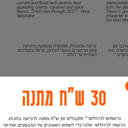
currant and floral herb aromas and
intermixed
appealing cherry, caramel and spice
from the gla
flavors. Drink now through 2017.” -Wine
There is goo
Spectator
character t
the next de
ורבב עם
"גרסה אלגנטית, ממוקדת מספקת ניחוחות
בשרני הזה.
עשב פרחוניים וטעמי דובדבן, קרמל ותבלינים.
הקרוב."
לשתייה עד 2017. "
אפל" "וגוף
ווין ספקטטור מספרים לנו על הניחוחות
דמתי. הוא
הפירותיים ביין, מה שמרמז על כך שהוא
30 ש״ח מתנה
ור
או דווקא
מאיזור חמים יותר. הם גם מדברים על קרמל
פאפ
ותבלינים, שמתארים את החבית שבהם יושנו.
הם מזכירים את הניחוחות של הפרחים, אך לא
אומרים שהם טועמים אותם, אז יכול מאוד
להיות שיש ליין ריח יותר מורכב מהטעם.
נרשמים לניוזלטר* ומקבלים 30 ש"ח מתנה לרכישה בחנות.
הרשמו לניוזלטר שלנו כדי לשמוע ראשונים על המבצעים ואירועי