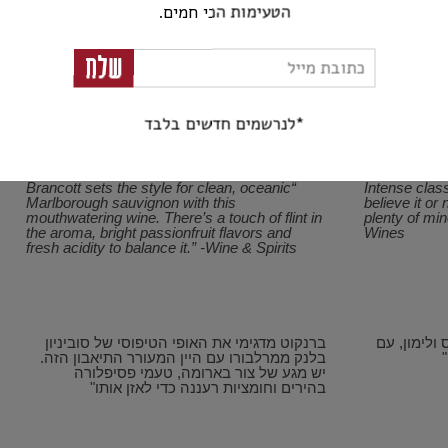
הטעימות הכי חמים.
לאן מעמק הלואר:
שלח
ואר, צרפת
עולם חדש: ברנקוט 2011 סוביניון בלאן, ניו
זילנד
*לנרשמים חדשים בלבד
“Brancott sets the style for clean, oceanic
“Intense clas
Marlborough sauvignon with this
believe it or
mouthwatering wine. There’s a touch of flint in
plenty of min
the aroma, bright passionfruit flavors and
Wines
fresh acidity to balance it.” -Wine & Spirits
ולימון, עם
ברנקוט מדגימי את האופי הטיפוסי של סוביניון
בלנק ממרלבורו עם היין המעורר התיאבון הזה.
יש מגע של צור בארומה, טעמי פסיפלורה
בהירים וחומציות רעננה כדי לאזן אותו"