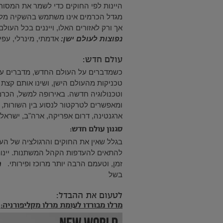
היינות לפי החוקים כדי לשמר את המסור
מגדל הכרמים אינו משתמש בהשקיה מלאכ
אך ורק לאזורים האלו, וייננים בכל הע
נפוצות לעולם ישן:
אדמתי, מינרלי, עפי
עולם חדש:
כשמדברים על העולם החדש, מדברים על א
טכניקות מהעולם הישן, ושינו אותם קצת 
וטכנולוגיה חדשה. באירופה למשל, הכרמ
ומאפשרים לטרקטור לנסוע בין השורו
ארגנטינה, דרום אפריקה, ארה"ב, ישראל, נ
סגנון עולם חדש:
בגלל שאין את החוקים והרגולציה של העולם
להתאים להעדפות הקהל המשתנות. יינות 
זמן, וטעמם הרבה יותר מרוכז ופירותי.
מ
בשל
לטעום את ההבדל:
מרלו מבורדו לעומת מרלו מקליפורניה: