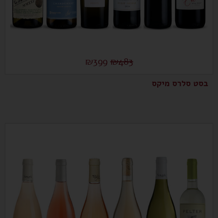
₪
399
₪
483
בסט סלרס מיקס