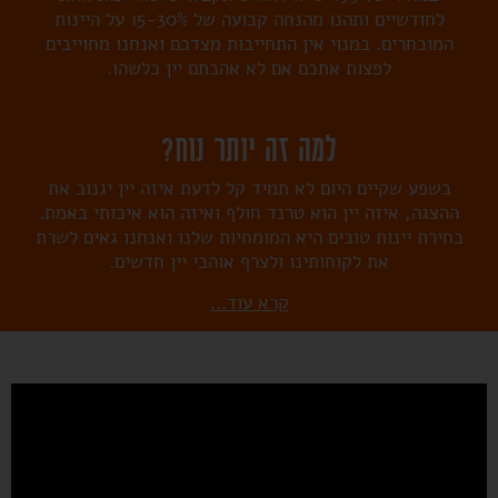
לחודשיים ותהנו מהנחה קבועה של 15-30% על היינות
המובחרים. במנוי אין התחייבות מצדכם ואנחנו מחוייבים
לפצות אתכם אם לא אהבתם יין כלשהו.
למה זה יותר נוח?
בשפע שקיים היום לא תמיד קל לדעת איזה יין יגנוב את
ההצגה, איזה יין הוא טרנד חולף ואיזה הוא איכותי באמת.
בחירת יינות טובים היא המומחיות שלנו ואנחנו גאים לשרת
את לקוחותינו ולצרף אוהבי יין חדשים.
קרא עוד…