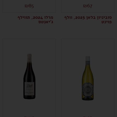
₪
85
₪
67
סוביניון בלאן 2025, וולף
מרלו 2024, תווילף
פוינט
ג'יאנטס