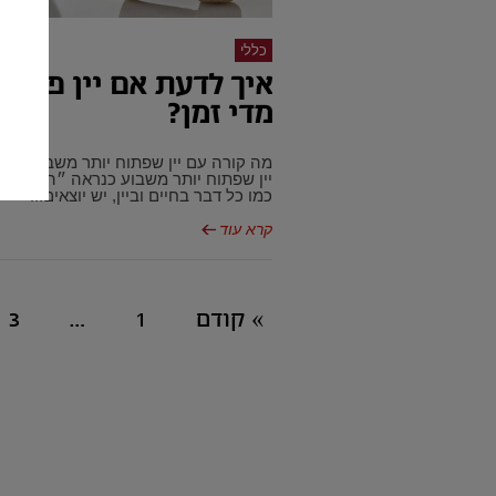
כללי
איך לדעת אם יין פתוח 
מדי זמן?
מה קורה עם יין שפתוח יותר משבוע? בא
יין שפתוח יותר משבוע כנראה ״התקלקל״
כמו כל דבר בחיים וביין, יש יוצאים...
קרא עוד
» קודם
1
…
3