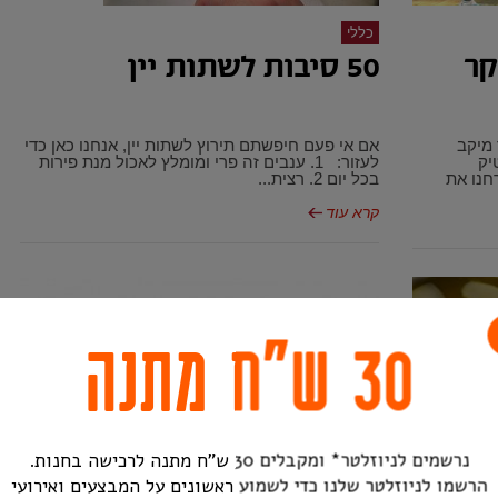
כללי
קר
50 סיבות לשתות יין
 מיקב
אם אי פעם חיפשתם תירוץ לשתות יין, אנחנו כאן כדי
ינות בוטיק
לעזור: 1. ענבים זה פרי ומומלץ לאכול מנת פירות
חנו את
בכל יום 2. רצית...
קרא עוד
30 ש״ח מתנה
ור
פאפ
נרשמים לניוזלטר* ומקבלים 30 ש"ח מתנה לרכישה בחנות.
הרשמו לניוזלטר שלנו כדי לשמוע ראשונים על המבצעים ואירועי