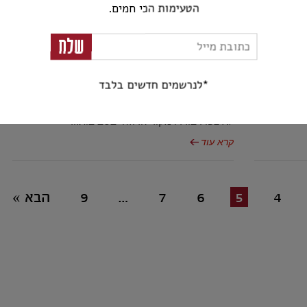
הטעימות הכי חמים.
כללי
שלח
יותר
50 גוונים של ורוד
*לנרשמים חדשים בלבד
ופן כללי,
יין רוזה הוא יין ורוד העשוי מאותם זנים של יינות
. כמובן,
אדומים, אך תהליך הייצור שונה ולכן גם הטעם. מקור
לא צפוי: בורדו מקור הרוזה בסביבות...
קרא עוד
4
5
6
7
…
9
הבא »