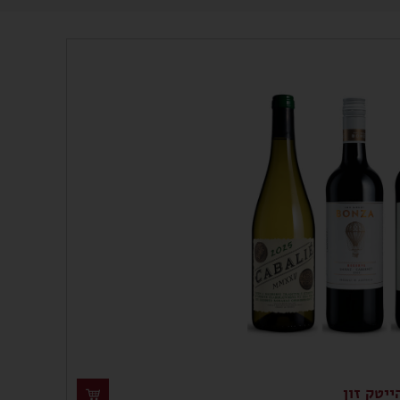
יטק זון