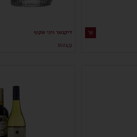
דיקנטר ויני שקוף
₪
249