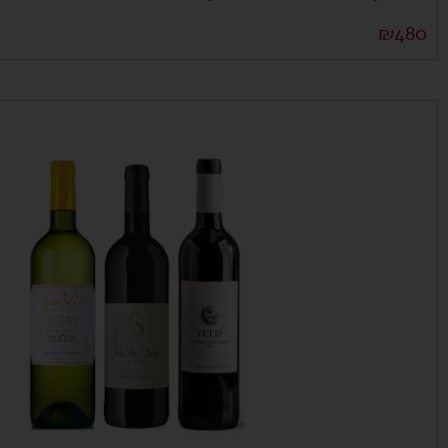
₪
480