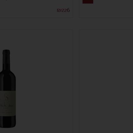
₪
226