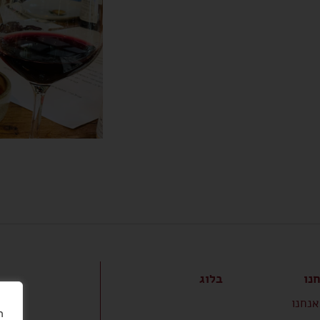
נו
בלוג
אנחנו