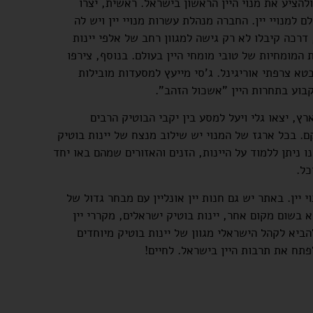
ולהציע את מנוי היין הראשון בישראל. ראשית, יצרו
 למנויי יין. החברה מנהלת עשרות מנויי יין ויש לה
 דרכה קיבלו לא רק גישה למגוון רחב של אלפי יינות
המומחיות של טובי מומחי היין בעולם. בנוסף, צירפו
טא צרפתי אוריגינל. ג'סי מייעץ למסעדות מובילות
בוע בתחרות היין "אשכול הזהב".
רץ, יצאו גלי ויעל למסע בין יקבי הבוטיק הרבים
. בכל ארגז של המנוי יש שילוב מנצח של יינות בוטיק
ו ניתן ללמוד על היינות, הזנים והאזורים שמהם באו יחד
כל.
ותר ממנוי יין. באתר יש גם חנות יין אונליין עם מבחר גדול של
 בשום מקום אחר, יינות בוטיק ישראלים, מקררי יין
ביא לקהל הישראלי מגוון של יינות בוטיק מיוחדים
תח את תרבות היין בישראל. לחיים!