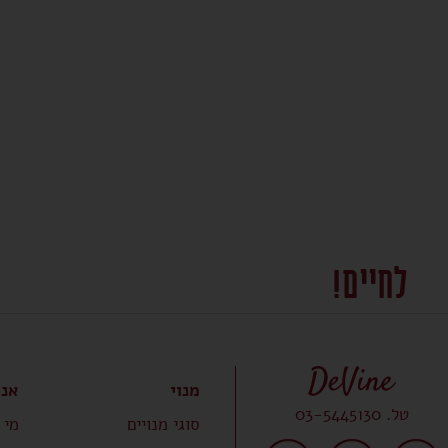
לחיים!
מנוי
אנח
טל. 03-5445130
סוגי מנויים
מי 