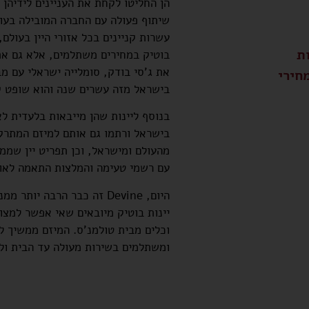
הן החליטו לקחת את העניינים לידיהן 
שיתוף פעולה עם החברה המובילה בעולם
עשרות קניינים בכל אזורי היין בעולם,
ת
בוטיק במחירים משתלמים, אלא גם את 
את ג'סי בודק, סומלייה ישראלי עם מב
חירי
בישראל מזה עשרים שנה והוא שופט ק
בנוסף ליינות שהן מייבאות בלעדית לא
בישראל ורתמו גם אותם למיזם המתרקם
מהעולם ומישראל, וכן תפריט יין שממנ
עם רשמי טעימה והמלצות התאמה לאו
היום, Devine זה כבר הרבה י
יינות בוטיק מיובאים שאי אפשר למצוא
וכלים מבית טולמנ'ס. המיזם ממשיך לה
ומשתלמים בשירות מעולה עד הבית ולפ