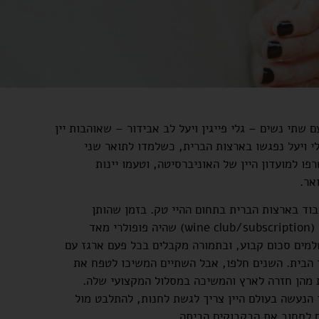
פור של DeVine מתחיל ב-2013 עם שתי נשים – גלי פייגין ויעל לב אבידור – שאוהבות יין
גלי ויעל נפגשו בארצות הברית, כשלמדו לתואר שני
Kellog שתיהן הצטרפו למועדון היין של האוניברסיטה, וטעמו יינות
אר.
וד בארצות הברית בתחום ההיי טק. בזמן שהותן
בארה"ב, התוודעו אל רעיון 'מנוי היין' (wine club/subscription) שהיה פופולרי מאד
למים סכום קבוע, ובתמורה מקבלים בכל פעם ארגז עם
ד הבית. השנים חלפו, אבל השתיים המשיכו לטפח את
 מהן חזרה לארץ והמשיכה במסלול המקצועי שלה.
הנעשה בעולם היין צריך לגשת לחנות, להתלבט מול
גם לסחוב את הבקבוקים הביתה…