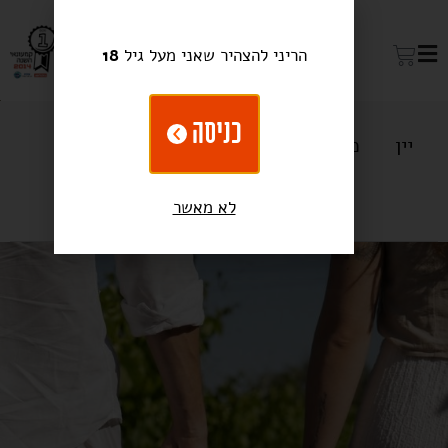
הריני להצהיר שאני מעל גיל
18
כניסה
יין
מתנות
בירה ואלכוהול
מקררי יין
כלים מבית טולמנ'ס
לא מאשר