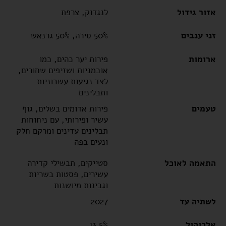
אזור גידול
לנגדוק, צרפת
זני ענבים
50% סירה, 50% גרנאש
ארומות
פירות יער כהים, כמו
אוכמניות ושזיפים שחורים,
לצד נגיעות עשבוניות
ותבלינים
טעמים
פירות אדומים בשלים, גוף
עשיר ופירותי, עם ניחוחות
תבלינים עדינים ומרקם חלק
ונעים בפה
התאמה לאוכל
סטייקים, תבשילי קדירה
עשירים, פסטות בשריות
וגבינות מיושנות
לשתיה עד
2027
אלכוהול
13.5%