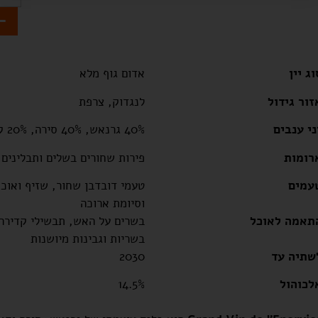
-
וג יין
אדום גוף מלא
זור גידול
לנגדוק, צרפת
ני ענבים
40% גרנאש, 40% סירה, 20% קאריניאן
רומות
פירות שחורים בשלים ותבלינים
עמים
טעמי דובדבן שחור, שזיף ואוכמ
וסיומת ארוכה
תאמה לאוכל
בשרים על האש, תבשילי קדירה
בשריות וגבינות מיושנות
שתיה עד
2030
לכוהול
14.5%