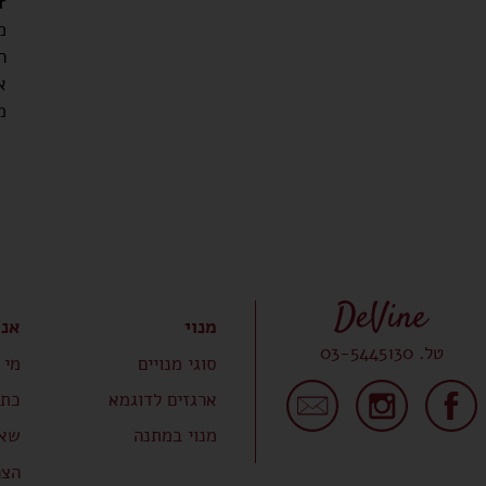
r
מ
ה
א
מ
מנוי
אנח
טל. 03-5445130
סוגי מנויים
מי 
ארגזים לדוגמא
כתב
מנוי במתנה
שאל
הצה