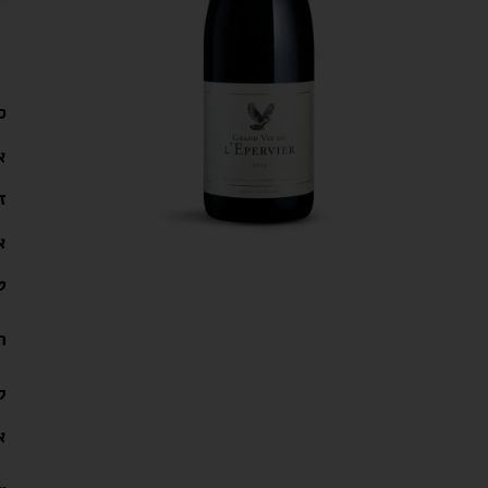
ס
א
ז
א
ט
ה
ל
א