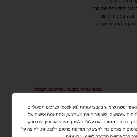
יניאן, מענבים
ונות הסלעיים של הרי
 שנה במטרה ליצור
ות עץ לאיכות ועומק.
בואו נהיה בקשר, הרשמו וקבלו
עדכונים!
האתר עושה שימוש בקבצי עוגיות (cookies) לצרכים תפעוליים,
שלח
ניתוח שימושים, לשיפור חווית משתמש, ולהתאמה אישית של
וכן ופרסום ממוקד. אנו עלולים לשתף מידע אודותיך עם ספקי
אזהרה: צריכה מופרזת של אלכוהול
רסום חיצוניים כדי להציג לך מודעות פרסום רלבנטיות. לחיצה על
מסכנת חיים ומזיקה לבריאות
בל הכל פרושה הסכמה לשימוש בעוגיות.