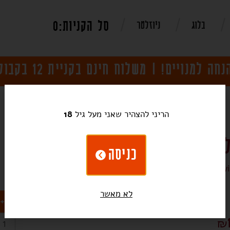
0
בלוג
ניוזלטר
הריני להצהיר שאני מעל גיל
18
אדום 2023, גרנד וין דה ל'פרוויה
כניסה
Red Blend 2023, Grand Vin de L'Epervi
לא מאשר
+
₪