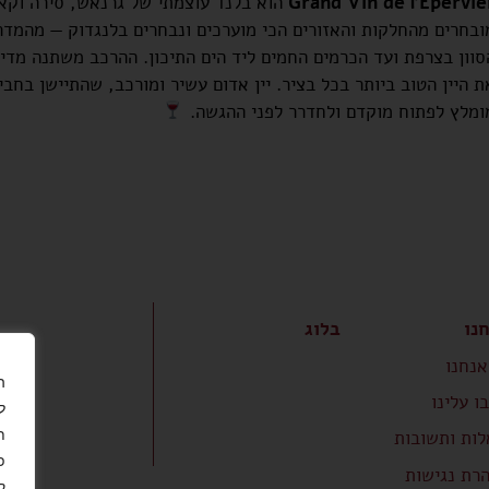
Grand Vin de l’Epervie
הוא בלנד עוצמתי של גרנאש, סירה וקאר
ובחרים מהחלקות והאזורים הכי מוערכים ונבחרים בלנגדוק — מהמדר
סוון בצרפת ועד הכרמים החמים ליד הים התיכון. ההרכב משתנה מדי
ת היין הטוב ביותר בכל בציר. יין אדום עשיר ומורכב, שהתיישן בחבי
ומלץ לפתוח מוקדם ולחדרר לפני ההגשה.
נו
בלוג
אנחנו
ו עלינו
ל
ת
ות ותשובות
פ
רת נגישות
ק