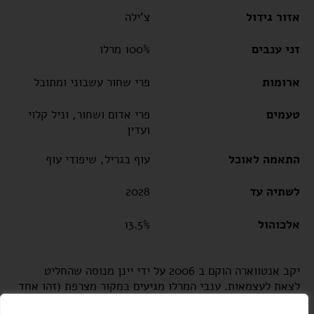
אזור גידול
צ'ילה
זני ענבים
100% מרלו
ארומות
פרי שחור עשבוני ומתובל
טעמים
פרי אדום ושחור, וניל קלוי
ועדין
התאמה לאוכל
עוף בגריל, שיפודי עוף
לשתיה עד
2028
אלכוהול
13.5%
יקב אנטווארה הוקם ב 2006 על ידי יינן מנוסה שהחליט
לצאת לעצמאות. ענבי המרלו מגיעים במקור מצרפת (זהו אחד
מהזנים הבורדולזים) אך הם מתאימים מאוד לגידול גם