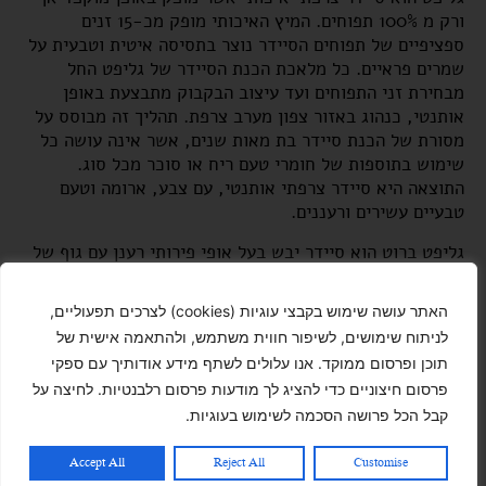
ורק מ 100% תפוחים. המיץ האיכותי מופק מכ-15 זנים
ספציפיים של תפוחים הסיידר נוצר בתסיסה איטית וטבעית על
שמרים פראיים. כל מלאכת הכנת הסיידר של גליפט החל
מבחירת זני התפוחים ועד עיצוב הבקבוק מתבצעת באופן
אותנטי, כנהוג באזור צפון מערב צרפת. תהליך זה מבוסס על
מסורת של הכנת סיידר בת מאות שנים, אשר אינה עושה כל
שימוש בתוספות של חומרי טעם ריח או סוכר מכל סוג.
התוצאה היא סיידר צרפתי אותנטי, עם צבע, ארומה וטעם
טבעיים עשירים ורעננים.
גליפט ברוט הוא סיידר יבש בעל אופי פירותי רענן עם גוף של
בירה ונשמה של יין. גליפט ברוט מבוסס על 100%תפוחים
מובחרים מאזור בריטאני בצפון מערב צרפת. צבעו צבע זהוב
האתר עושה שימוש בקבצי עוגיות (cookies) לצרכים תפעוליים,
והוא בעל גיזוז נעים וטעם עשיר, יבש ונקי של תפוחים טריים
לניתוח שימושים, לשיפור חווית משתמש, ולהתאמה אישית של
ורעננים. סיידר בחוזק של 4.5% אלכוהול
ללא תוספות סוכר
תוכן ופרסום ממוקד. אנו עלולים לשתף מידע אודותיך עם ספקי
וללא גלוטן .
330 מ"ל לבקבוק
פרסום חיצוניים כדי להציג לך מודעות פרסום רלבנטיות. לחיצה על
קבל הכל פרושה הסכמה לשימוש בעוגיות.
Accept All
Reject All
Customise