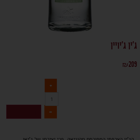
ג'ין ג'יויין
₪
209
+
-
הוספה לסל
הג'ין הצרפתי המפורסם מקוניאק, פרי יצירתו של ג'יאן