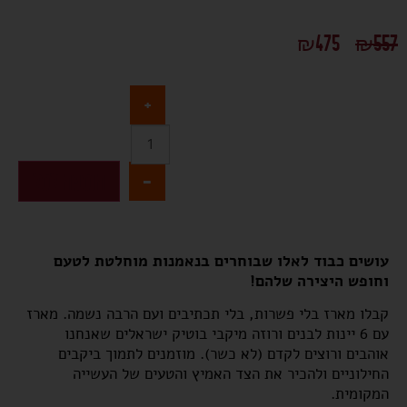
₪
475
₪
557
+
-
הוספה לסל
עושים כבוד
לא
לו שבוחרים בנאמנות מוחלטת לטעם
וחופש היצירה שלהם!
קבלו מארז בלי פשרות, בלי תכתיבים ועם הרבה נשמה. מארז
עם 6 יינות לבנים ורוזה מיקבי בוטיק ישראלים שאנחנו
אוהבים ורוצים לקדם (לא כשר). מוזמנים לתמוך ביקבים
החילוניים ולהכיר את הצד האמיץ והטעים של העשייה
המקומית.