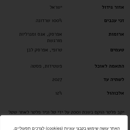
אזור גידול
ישראל
זני ענבים
100% שרדונה
ארומות
אפרסק, אגס ומנרליות
מורגשת
טעמים
טרופי, אפרסק לבן
התאמה לאוכל
פשטידות, פסטה
לשתיה עד
2027
אלכוהול
12%
יקב פלטר הוקם בשנת 2001 על ידי טל וניר פלטר לאחר שטל
חזר מלימודי ייננות באוסטרליה. היקב יושב בקיבוץ עין זיוון
ברמת הגולן בגובה של 1,000 מטר מעל פני הים, מה שיוצר
האתר עושה שימוש בקבצי עוגיות (cookies) לצרכים תפעוליים,