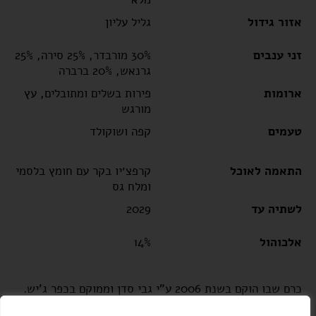
אזור גידול
גליל עליון
זני ענבים
30% מורבדר, 25% סירה, 25%
גרנאש, 20% ברברה
ארומות
פירות בשלים ומתובלים, עץ
מורגש
טעמים
קפה ושוקולד
התאמה לאוכל
קרפצ׳יו בקר עם חומץ בלסמי
ומלח גס
לשתיה עד
2029
אלכוהול
14%
כרם שבו הוקם בשנת 2006 ע"י גבי סדן וממוקם בכפר ג'יש.
הכרם מעובד על פי עקרונות חקלאות בת-קיימא