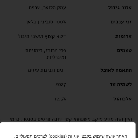
אזור גידול
עמק הלואר, צרפת
זני ענבים
100% סוביניון בלאן
ארומות
דשא קצוץ ועשבי תיבול
טעמים
פרי מרוכז, לימוניות
ומינרליות
התאמה לאוכל
דגים וגבינות עיזים
לשתיה עד
2027
אלכוהול
12.5%
היין הזה מגיע מיקב משפחתי קטן וזוכה פרסים בסנסר. כרמי
היקב יושבים באדמות גיר על מדרונות שנותנים לענבים
חשיפה אופטימלית לשמש, מה שתורם להבשלת הענבים
האתר עושה שימוש בקבצי עוגיות (cookies) לצרכים תפעוליים,