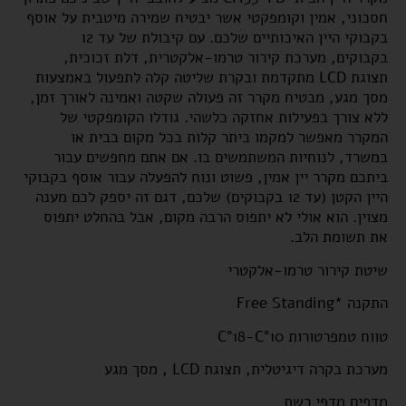
חסכוני, אמין וקומפקטי אשר יבטיח שמירה מיטבית על אוסף
בקבוקי היין האיכותיים שלכם. עם קיבולת של עד 12
בקבוקים, מערכת קירור טרמו-אלקטרית, דלת זכוכית,
תצוגת LCD מתקדמת ובקרת שליטה קלה לתפעול באמצעות
מסך מגע, מבטיח מקרר זה פעולה שקטה ואמינה לאורך זמן,
ללא צורך בפעילות אחזקה כלשהי. גודלו הקומפקטי של
המקרר מאפשר למקמו ביתר קלות בכל מקום בבית או
במשרד, לנוחיות המשתמשים בו. אם אתם מחפשים עבור
ביתכם מקרר יין אמין, פשוט ונוח להפעלה עבור אוסף בקבוקי
היין הקטן (עד 12 בקבוקים) שלכם, דגם זה יספק לכם מענה
מצוין. הוא אולי לא יתפוס הרבה מקום, אבל בהחלט יתפוס
את תשומת הלב.
שיטת קירור טרמו-אלקטרי
התקנה *Free Standing
טווח טמפרטורות C°18-C°10
מערכת בקרה דיגיטלית, תצוגת LCD , מסך מגע
מדפים מדפי רשת