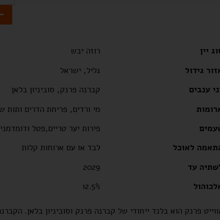
-
וג יין
רוזה יבש
זור גידול
גליל, ישראל
ני ענבים
קברנה פרנק, סוביניון בלאן
רומות
מי ורדים, פריחת הדרים ותות ש
עמים
פירות יער טריים,פטל ודומדמני
תאמה לאוכל
לבד או עם ארוחות קלות
שתיה עד
2029
לכוהול
12.5%
ווייט פרנק הוא בלנד ייחודי של קברנה פרנק וסוביניון בלאן. הקבר