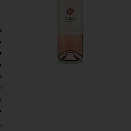
ס
א
ז
א
ט
ה
ל
א
ה