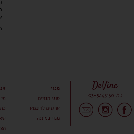
ה
ה
ע
ה
מנוי
אנח
טל. 03-5445130
סוגי מנויים
מי 
ארגזים לדוגמא
כתב
מנוי במתנה
שאל
הצה