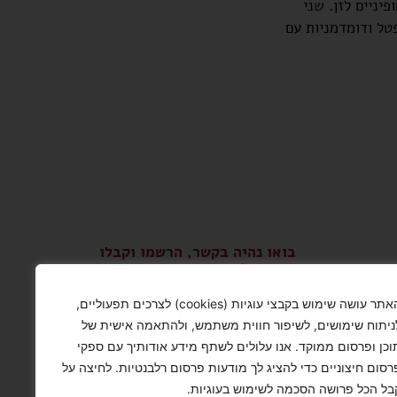
יניים לזן. שני
פטל ודומדמניות עם
בואו נהיה בקשר, הרשמו וקבלו
עדכונים!
האתר עושה שימוש בקבצי עוגיות (cookies) לצרכים תפעוליים,
שלח
ניתוח שימושים, לשיפור חווית משתמש, ולהתאמה אישית של
וכן ופרסום ממוקד. אנו עלולים לשתף מידע אודותיך עם ספקי
אזהרה: צריכה מופרזת של אלכוהול
רסום חיצוניים כדי להציג לך מודעות פרסום רלבנטיות. לחיצה על
מסכנת חיים ומזיקה לבריאות
בל הכל פרושה הסכמה לשימוש בעוגיות.