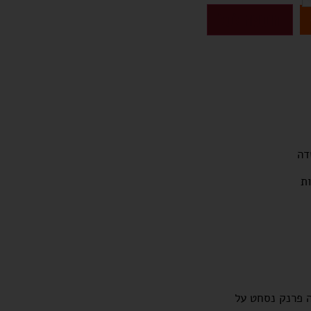
הוספה לסל
דה
ות
נה פרנק נסחט על