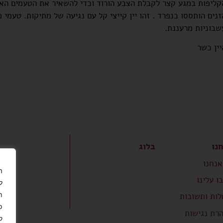
קליפות במגע קצר לקבלת הצבע הורוד וכדי להשאיר את הטעמים האופ
זנים הותססו בנפרד . זהו יין קייצי קל עם נגיעה של מתיקות. טעמי 
שבוניות מרעננת.
יין כשר
נו
בלוג
אנחנו
ו עלינו
ל
ת
ות ותשובות
פ
רת נגישות
ק