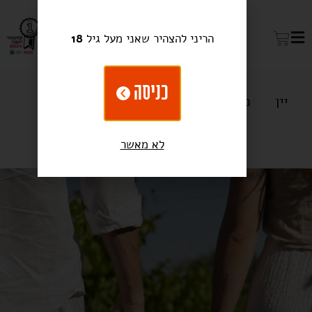
הריני להצהיר שאני מעל גיל
18
כניסה
יין
מתנות
בירה ואלכוהול
מקררי יין
כלים מבית טולמנ'ס
לא מאשר