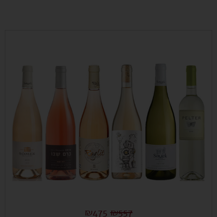
₪
475
₪
557